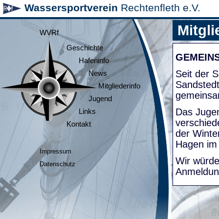
Wassersportverein
Rechtenfleth e.V.
Mitgli
WVRf
Geschichte
GEMEIN
Hafeninfo
Seit der
News
Sandsted
Mitgliederinfo
gemeinsa
Jugend
Das Jugen
Links
verschied
Kontakt
der Winte
Hagen im
Impressum
Wir würde
Datenschutz
Anmeldung