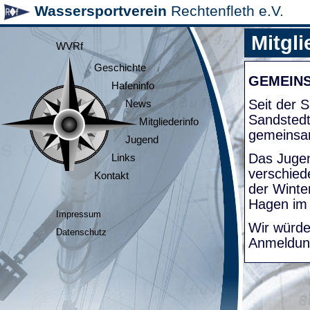
Wassersportverein
Rechtenfleth e.V.
Mitgli
WVRf
Geschichte
GEMEIN
Hafeninfo
Seit der
News
Sandsted
Mitgliederinfo
gemeinsa
Jugend
Das Jugen
Links
verschied
Kontakt
der Winte
Hagen im
Impressum
Wir würde
Datenschutz
Anmeldung