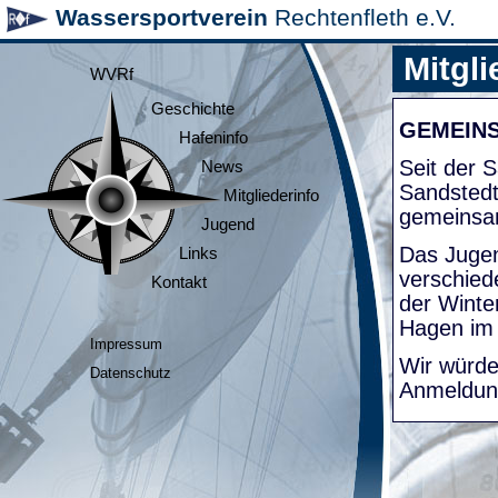
Wassersportverein
Rechtenfleth e.V.
Mitgli
WVRf
Geschichte
GEMEIN
Hafeninfo
Seit der
News
Sandsted
Mitgliederinfo
gemeinsa
Jugend
Das Jugen
Links
verschied
Kontakt
der Winte
Hagen im
Impressum
Wir würde
Datenschutz
Anmeldung