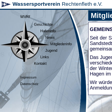
Wassersportverein
Rechtenfleth e.V.
Mitgli
WVRf
Geschichte
GEMEIN
Hafeninfo
Seit der
News
Sandsted
Mitgliederinfo
gemeinsa
Jugend
Das Jugen
Links
verschied
Kontakt
der Winte
Hagen im
Impressum
Wir würde
Datenschutz
Anmeldung