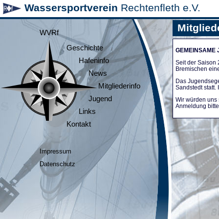
Wassersportverein
Rechtenfleth e.V.
Mitglied
WVRf
Geschichte
GEMEINSAME
Hafeninfo
Seit der Saiso
Bremischen ein
News
Das Jugendsege
Mitgliederinfo
Sandstedt statt
Jugend
Wir würden uns 
Anmeldung bitte 
Links
Kontakt
Impressum
Datenschutz