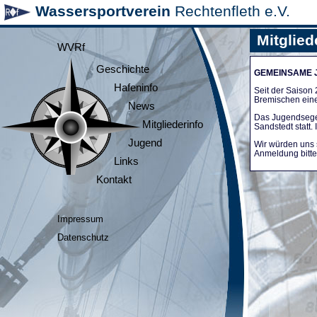
Wassersportverein
Rechtenfleth e.V.
Mitglied
WVRf
Geschichte
GEMEINSAME
Hafeninfo
Seit der Saiso
Bremischen ein
News
Das Jugendsege
Mitgliederinfo
Sandstedt statt
Jugend
Wir würden uns 
Anmeldung bitte 
Links
Kontakt
Impressum
Datenschutz