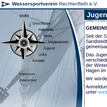
Wassersportverein
Rechtenfleth e.V.
Juge
WVRf
Geschichte
GEMEIN
Hafeninfo
Seit der
News
Sandsted
Mitgliederinfo
gemeinsa
Jugend
Das Jugen
Links
verschied
Kontakt
der Winte
Hagen im
Impressum
Wir würde
Datenschutz
Anmeldung
unter
vor