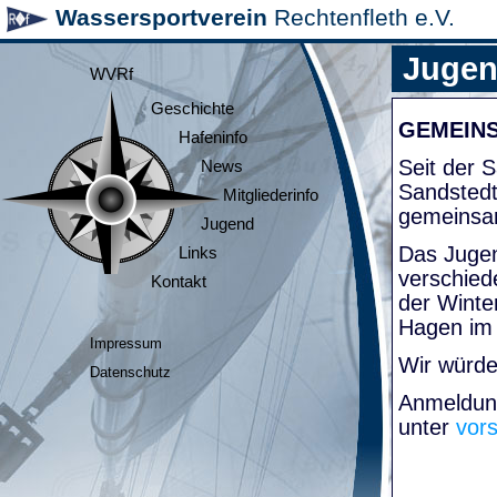
Wassersportverein
Rechtenfleth e.V.
Juge
WVRf
Geschichte
GEMEIN
Hafeninfo
Seit der
News
Sandsted
Mitgliederinfo
gemeinsa
Jugend
Das Jugen
Links
verschied
Kontakt
der Winte
Hagen im
Impressum
Wir würde
Datenschutz
Anmeldung
unter
vor