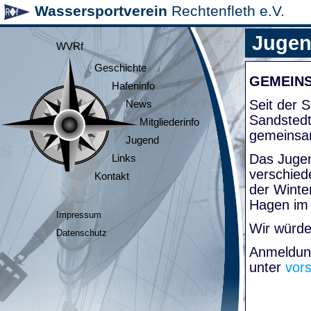
Wassersportverein
Rechtenfleth e.V.
Juge
WVRf
Geschichte
GEMEIN
Hafeninfo
Seit der
News
Sandsted
Mitgliederinfo
gemeinsa
Jugend
Das Jugen
Links
verschied
Kontakt
der Winte
Hagen im
Impressum
Wir würde
Datenschutz
Anmeldung
unter
vor