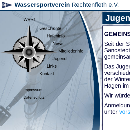
Wassersportverein
Rechtenfleth e.V.
Juge
WVRf
Geschichte
GEMEIN
Hafeninfo
Seit der
News
Sandsted
Mitgliederinfo
gemeinsa
Jugend
Das Jugen
Links
verschied
Kontakt
der Winte
Hagen im
Impressum
Wir würde
Datenschutz
Anmeldung
unter
vor