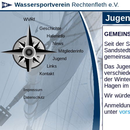
Wassersportverein
Rechtenfleth e.V.
Juge
WVRf
Geschichte
GEMEIN
Hafeninfo
Seit der
News
Sandsted
Mitgliederinfo
gemeinsa
Jugend
Das Jugen
Links
verschied
Kontakt
der Winte
Hagen im
Impressum
Wir würde
Datenschutz
Anmeldung
unter
vor