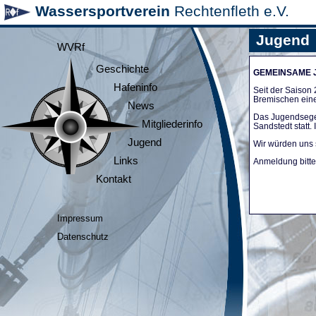
Wassersportverein
Rechtenfleth e.V.
Jugend
WVRf
Geschichte
GEMEINSAME
Hafeninfo
Seit der Saiso
Bremischen ein
News
Das Jugendsege
Mitgliederinfo
Sandstedt statt
Jugend
Wir würden uns 
Links
Anmeldung bitte 
Kontakt
Impressum
Datenschutz