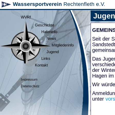
Wassersportverein
Rechtenfleth e.V.
Juge
WVRf
Geschichte
GEMEIN
Hafeninfo
Seit der
News
Sandsted
Mitgliederinfo
gemeinsa
Jugend
Das Jugen
Links
verschied
Kontakt
der Winte
Hagen im
Impressum
Wir würde
Datenschutz
Anmeldung
unter
vor