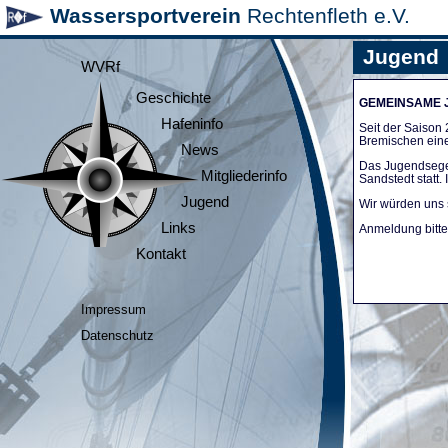
Wassersportverein
Rechtenfleth e.V.
Jugend
WVRf
Geschichte
GEMEINSAME
Hafeninfo
Seit der Saiso
Bremischen ein
News
Das Jugendsege
Mitgliederinfo
Sandstedt statt
Jugend
Wir würden uns 
Links
Anmeldung bitte 
Kontakt
Impressum
Datenschutz