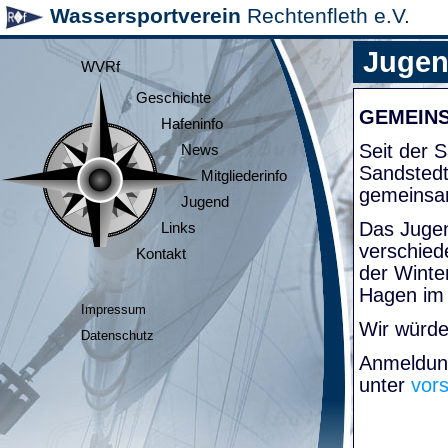
Wassersportverein
Rechtenfleth e.V.
Juge
WVRf
Geschichte
GEMEIN
Hafeninfo
Seit der
News
Sandsted
Mitgliederinfo
gemeinsa
Jugend
Das Jugen
Links
verschied
Kontakt
der Winte
Hagen im
Impressum
Wir würde
Datenschutz
Anmeldung
unter
vor