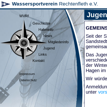
Wassersportverein
Rechtenfleth e.V.
Juge
WVRf
Geschichte
GEMEIN
Hafeninfo
Seit der
News
Sandsted
Mitgliederinfo
gemeinsa
Jugend
Das Jugen
Links
verschied
Kontakt
der Winte
Hagen im
Impressum
Wir würde
Datenschutz
Anmeldung
unter
vor