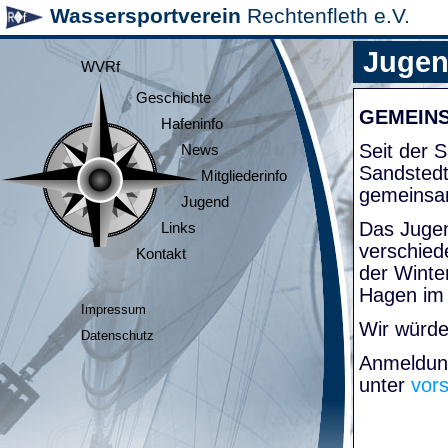
Wassersportverein
Rechtenfleth e.V.
Juge
WVRf
Geschichte
GEMEIN
Hafeninfo
Seit der
News
Sandsted
Mitgliederinfo
gemeinsa
Jugend
Das Jugen
Links
verschied
Kontakt
der Winte
Hagen im
Impressum
Wir würde
Datenschutz
Anmeldung
unter
vor