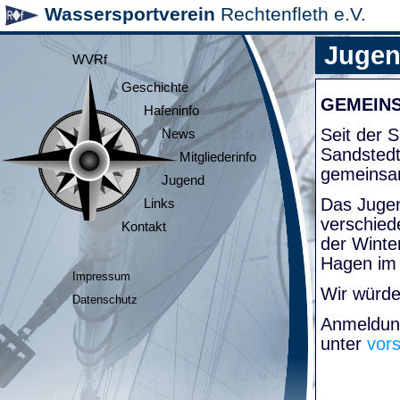
Wassersportverein
Rechtenfleth e.V.
Juge
WVRf
Geschichte
GEMEIN
Hafeninfo
Seit der
News
Sandsted
Mitgliederinfo
gemeinsa
Jugend
Das Jugen
Links
verschied
Kontakt
der Winte
Hagen im
Impressum
Wir würde
Datenschutz
Anmeldung
unter
vor