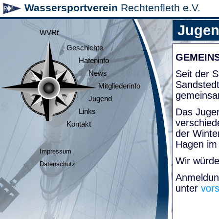
Wassersportverein
Rechtenfleth e.V.
Juge
WVRf
Geschichte
GEMEIN
Hafeninfo
Seit der
News
Sandsted
Mitgliederinfo
gemeinsa
Jugend
Das Jugen
Links
verschied
Kontakt
der Winte
Hagen im
Impressum
Wir würde
Datenschutz
Anmeldung
unter
vor