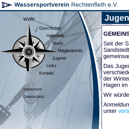
Wassersportverein
Rechtenfleth e.V.
Juge
WVRf
Geschichte
GEMEIN
Hafeninfo
Seit der
News
Sandsted
Mitgliederinfo
gemeinsa
Jugend
Das Jugen
Links
verschied
Kontakt
der Winte
Hagen im
Impressum
Wir würde
Datenschutz
Anmeldung
unter
vor