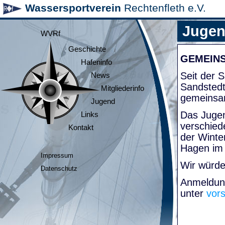
Wassersportverein
Rechtenfleth e.V.
Juge
WVRf
Geschichte
GEMEIN
Hafeninfo
Seit der
News
Sandsted
Mitgliederinfo
gemeinsa
Jugend
Das Jugen
Links
verschied
Kontakt
der Winte
Hagen im
Impressum
Wir würde
Datenschutz
Anmeldung
unter
vor