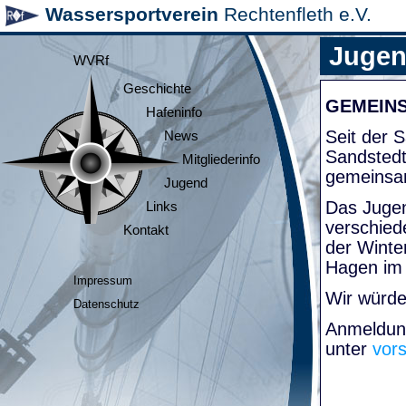
Wassersportverein
Rechtenfleth e.V.
Juge
WVRf
Geschichte
GEMEIN
Hafeninfo
Seit der
News
Sandsted
Mitgliederinfo
gemeinsa
Jugend
Das Jugen
Links
verschied
Kontakt
der Winte
Hagen im
Impressum
Wir würde
Datenschutz
Anmeldung
unter
vor