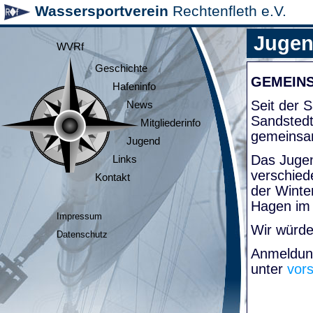
Wassersportverein
Rechtenfleth e.V.
Juge
WVRf
Geschichte
GEMEIN
Hafeninfo
Seit der
News
Sandsted
Mitgliederinfo
gemeinsa
Jugend
Das Jugen
Links
verschied
Kontakt
der Winte
Hagen im
Impressum
Wir würde
Datenschutz
Anmeldung
unter
vor