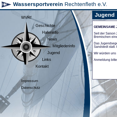
Wassersportverein
Rechtenfleth e.V.
Jugend
WVRf
Geschichte
GEMEINSAME
Hafeninfo
Seit der Saiso
Bremischen ein
News
Das Jugendsege
Mitgliederinfo
Sandstedt statt
Jugend
Wir würden uns 
Links
Anmeldung bitte 
Kontakt
Impressum
Datenschutz