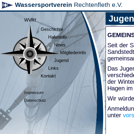
Wassersportverein
Rechtenfleth e.V.
Juge
WVRf
Geschichte
GEMEIN
Hafeninfo
Seit der
News
Sandsted
Mitgliederinfo
gemeinsa
Jugend
Das Jugen
Links
verschied
Kontakt
der Winte
Hagen im
Impressum
Wir würde
Datenschutz
Anmeldung
unter
vor