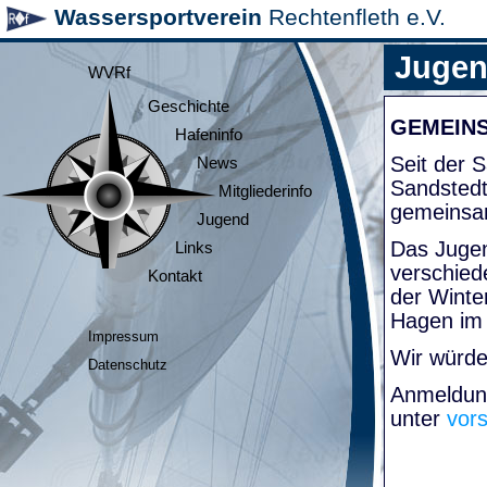
Wassersportverein
Rechtenfleth e.V.
Juge
WVRf
Geschichte
GEMEIN
Hafeninfo
Seit der
News
Sandsted
Mitgliederinfo
gemeinsa
Jugend
Das Jugen
Links
verschied
Kontakt
der Winte
Hagen im
Impressum
Wir würde
Datenschutz
Anmeldung
unter
vor