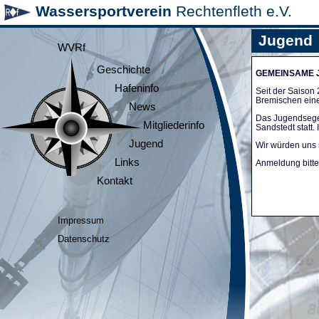
Wassersportverein
Rechtenfleth e.V.
Jugend
WVRf
Geschichte
GEMEINSAME
Hafeninfo
Seit der Saiso
Bremischen ein
News
Das Jugendsege
Mitgliederinfo
Sandstedt statt
Jugend
Wir würden uns 
Links
Anmeldung bitte 
Kontakt
Impressum
Datenschutz