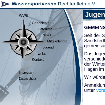
Wassersportverein
Rechtenfleth e.V.
Juge
WVRf
Geschichte
GEMEIN
Hafeninfo
Seit der
News
Sandsted
Mitgliederinfo
gemeinsa
Jugend
Das Jugen
Links
verschied
Kontakt
der Winte
Hagen im
Impressum
Wir würde
Datenschutz
Anmeldung
unter
vor