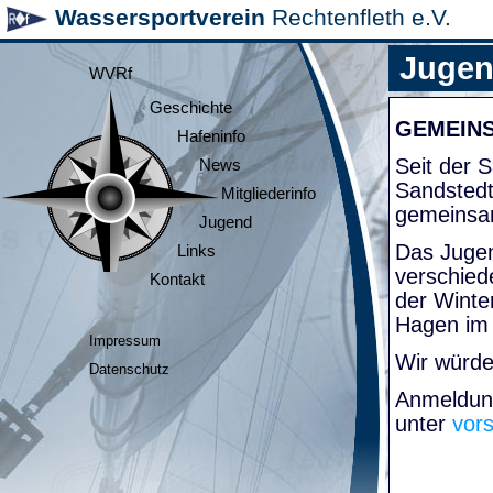
Wassersportverein
Rechtenfleth e.V.
Juge
WVRf
Geschichte
GEMEIN
Hafeninfo
Seit der
News
Sandsted
Mitgliederinfo
gemeinsa
Jugend
Das Jugen
Links
verschied
Kontakt
der Winte
Hagen im
Impressum
Wir würde
Datenschutz
Anmeldung
unter
vor