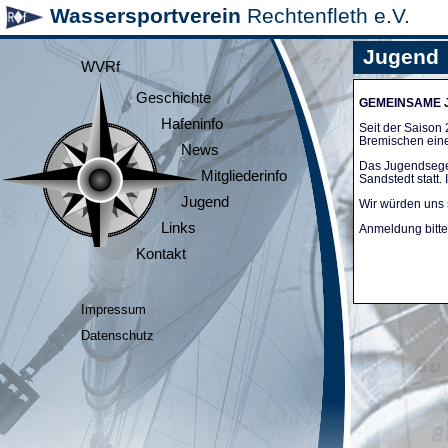
Wassersportverein
Rechtenfleth e.V.
Jugend
WVRf
Geschichte
GEMEINSAME
Hafeninfo
Seit der Saiso
Bremischen ein
News
Das Jugendsege
Mitgliederinfo
Sandstedt statt
Jugend
Wir würden uns 
Links
Anmeldung bitte 
Kontakt
Impressum
Datenschutz