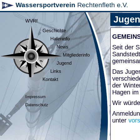
Wassersportverein
Rechtenfleth e.V.
Juge
WVRf
Geschichte
GEMEIN
Hafeninfo
Seit der
News
Sandsted
Mitgliederinfo
gemeinsa
Jugend
Das Jugen
Links
verschied
Kontakt
der Winte
Hagen im
Impressum
Wir würde
Datenschutz
Anmeldung
unter
vor