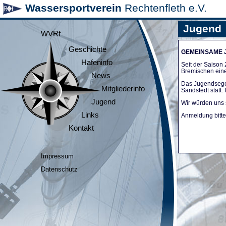
Wassersportverein
Rechtenfleth e.V.
Jugend
WVRf
Geschichte
GEMEINSAME
Hafeninfo
Seit der Saiso
Bremischen ein
News
Das Jugendsege
Mitgliederinfo
Sandstedt statt
Jugend
Wir würden uns 
Links
Anmeldung bitte 
Kontakt
Impressum
Datenschutz