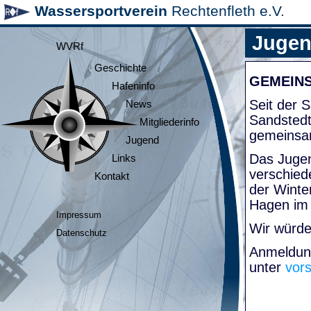
Wassersportverein
Rechtenfleth e.V.
Juge
WVRf
Geschichte
GEMEIN
Hafeninfo
Seit der
News
Sandsted
Mitgliederinfo
gemeinsa
Jugend
Das Jugen
Links
verschied
Kontakt
der Winte
Hagen im
Impressum
Wir würde
Datenschutz
Anmeldung
unter
vor