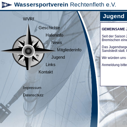
Wassersportverein
Rechtenfleth e.V.
Jugend
WVRf
Geschichte
GEMEINSAME
Hafeninfo
Seit der Saiso
Bremischen ein
News
Das Jugendsege
Mitgliederinfo
Sandstedt statt
Jugend
Wir würden uns 
Links
Anmeldung bitte 
Kontakt
Impressum
Datenschutz