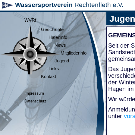
Wassersportverein
Rechtenfleth e.V.
Juge
WVRf
Geschichte
GEMEIN
Hafeninfo
Seit der
News
Sandsted
Mitgliederinfo
gemeinsa
Jugend
Das Jugen
Links
verschied
Kontakt
der Winte
Hagen im
Impressum
Wir würde
Datenschutz
Anmeldung
unter
vor