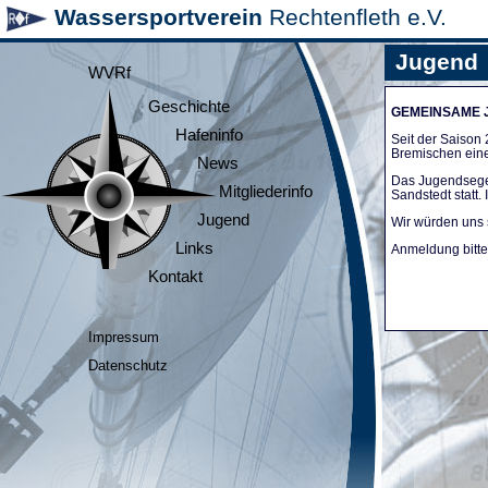
Wassersportverein
Rechtenfleth e.V.
Jugend
WVRf
Geschichte
GEMEINSAME
Hafeninfo
Seit der Saiso
Bremischen ein
News
Das Jugendsege
Mitgliederinfo
Sandstedt statt
Jugend
Wir würden uns 
Links
Anmeldung bitte 
Kontakt
Impressum
Datenschutz