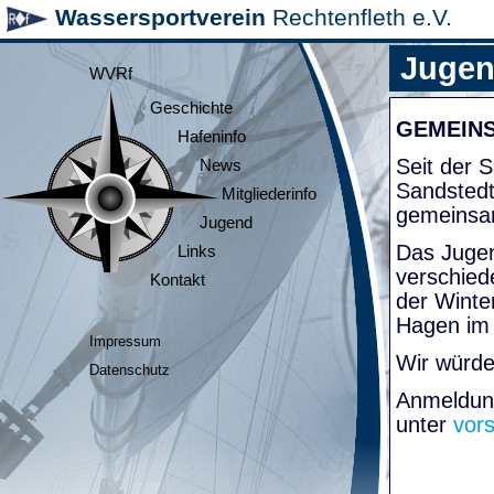
Wassersportverein
Rechtenfleth e.V.
Juge
WVRf
Geschichte
GEMEIN
Hafeninfo
Seit der
News
Sandsted
Mitgliederinfo
gemeinsa
Jugend
Das Jugen
Links
verschied
Kontakt
der Winte
Hagen im
Impressum
Wir würde
Datenschutz
Anmeldung
unter
vor