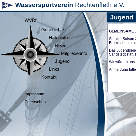
Wassersportverein
Rechtenfleth e.V.
Jugend
WVRf
Geschichte
GEMEINSAME
Hafeninfo
Seit der Saiso
Bremischen ein
News
Das Jugendsege
Mitgliederinfo
Sandstedt statt
Jugend
Wir würden uns 
Links
Anmeldung bitte 
Kontakt
Impressum
Datenschutz