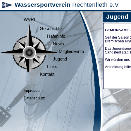
Wassersportverein
Rechtenfleth e.V.
Jugend
WVRf
Geschichte
GEMEINSAME
Hafeninfo
Seit der Saiso
Bremischen ein
News
Das Jugendsege
Mitgliederinfo
Sandstedt statt
Jugend
Wir würden uns 
Links
Anmeldung bitte 
Kontakt
Impressum
Datenschutz