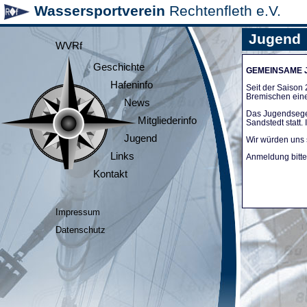
Wassersportverein
Rechtenfleth e.V.
Jugend
WVRf
Geschichte
GEMEINSAME
Hafeninfo
Seit der Saiso
Bremischen ein
News
Das Jugendsege
Mitgliederinfo
Sandstedt statt
Jugend
Wir würden uns 
Links
Anmeldung bitte 
Kontakt
Impressum
Datenschutz