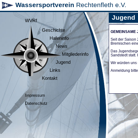
Wassersportverein
Rechtenfleth e.V.
Jugend
WVRf
Geschichte
GEMEINSAME
Hafeninfo
Seit der Saiso
Bremischen ein
News
Das Jugendsege
Mitgliederinfo
Sandstedt statt
Jugend
Wir würden uns 
Links
Anmeldung bitte 
Kontakt
Impressum
Datenschutz