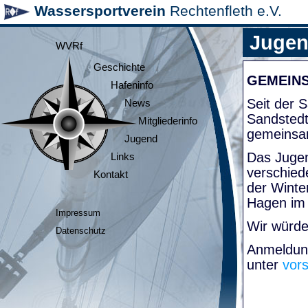
Wassersportverein
Rechtenfleth e.V.
Juge
WVRf
Geschichte
GEMEIN
Hafeninfo
Seit der
News
Sandsted
Mitgliederinfo
gemeinsa
Jugend
Das Jugen
Links
verschied
Kontakt
der Winte
Hagen im
Impressum
Wir würde
Datenschutz
Anmeldung
unter
vor