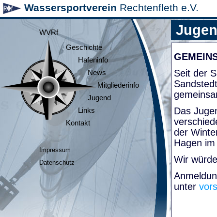
Wassersportverein
Rechtenfleth e.V.
Juge
WVRf
Geschichte
GEMEIN
Hafeninfo
Seit der
News
Sandsted
Mitgliederinfo
gemeinsa
Jugend
Das Jugen
Links
verschied
Kontakt
der Winte
Hagen im
Impressum
Wir würde
Datenschutz
Anmeldung
unter
vor