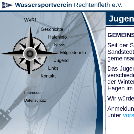
Wassersportverein
Rechtenfleth e.V.
Juge
WVRf
Geschichte
GEMEIN
Hafeninfo
Seit der
News
Sandsted
Mitgliederinfo
gemeinsa
Jugend
Das Jugen
Links
verschied
Kontakt
der Winte
Hagen im
Impressum
Wir würde
Datenschutz
Anmeldung
unter
vor