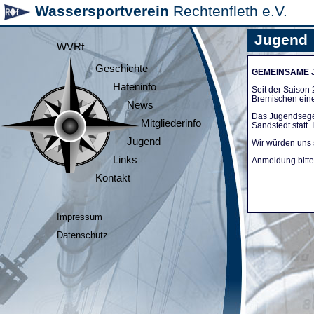
Wassersportverein
Rechtenfleth e.V.
Jugend
WVRf
Geschichte
GEMEINSAME
Hafeninfo
Seit der Saiso
Bremischen ein
News
Das Jugendsege
Mitgliederinfo
Sandstedt statt
Jugend
Wir würden uns 
Links
Anmeldung bitte 
Kontakt
Impressum
Datenschutz