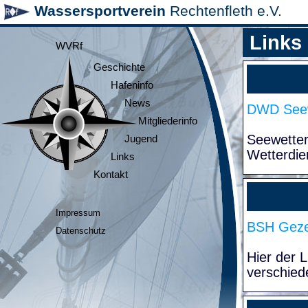
Wassersportverein
Rechtenfleth e.V.
Links
WVRf
Geschichte
Hafeninfo
News
DWD Seew
Mitgliederinfo
Seewette
Jugend
Wetterdie
Links
Kontakt
Impressum
BSH Geze
Datenschutz
Hier der 
verschied