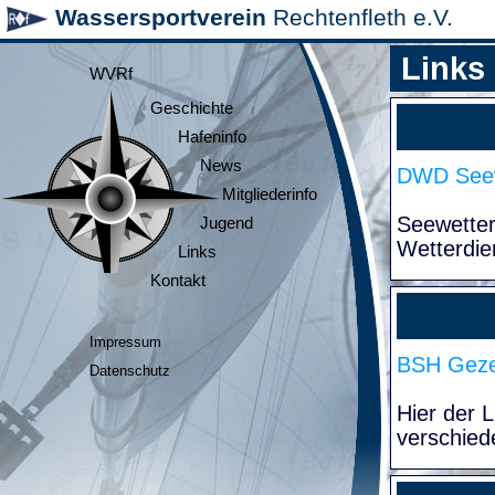
Wassersportverein
Rechtenfleth e.V.
Links
WVRf
Geschichte
Hafeninfo
News
DWD Seew
Mitgliederinfo
Seewette
Jugend
Wetterdie
Links
Kontakt
Impressum
BSH Geze
Datenschutz
Hier der 
verschied