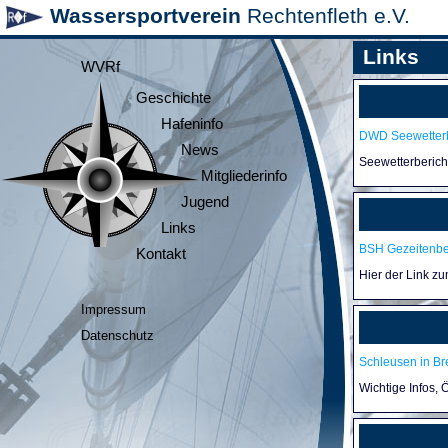
Wassersportverein
Rechtenfleth e.V.
Links
WVRf
Geschichte
Hafeninfo
DWD Seewetterb
News
Seewetterberic
Mitgliederinfo
Jugend
Links
BSH Gezeitenb
Kontakt
Hier der Link z
Impressum
Datenschutz
Schleusen in B
Wichtige Infos,