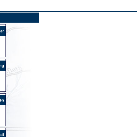
er
ng
en
tt