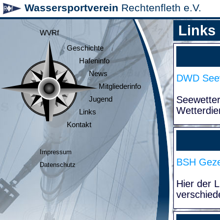
Wassersportverein
Rechtenfleth e.V.
Links
WVRf
Geschichte
Hafeninfo
News
DWD Seew
Mitgliederinfo
Seewette
Jugend
Wetterdie
Links
Kontakt
Impressum
BSH Geze
Datenschutz
Hier der 
verschied