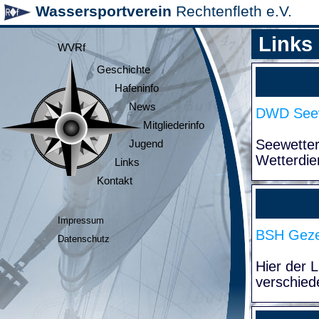
Wassersportverein
Rechtenfleth e.V.
Links
WVRf
Geschichte
Hafeninfo
News
DWD Seew
Mitgliederinfo
Seewette
Jugend
Wetterdie
Links
Kontakt
Impressum
BSH Geze
Datenschutz
Hier der 
verschied